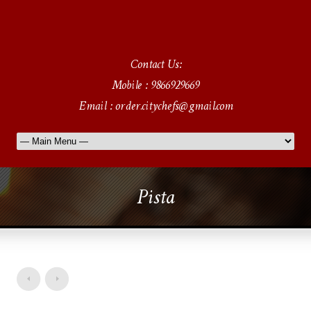
Contact Us:
Mobile : 9866929669
Email : order.citychefs@gmail.com
Pista